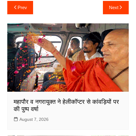
c
itt
ai
at
ar
Post
Prev
Next
navigation
e
er
l
s
e
b
A
o
p
o
p
k
महापौर व नगरायुक्त ने हेलीकॉप्टर से कांवड़ियों पर
की पुष्प वर्षा
August 7, 2026