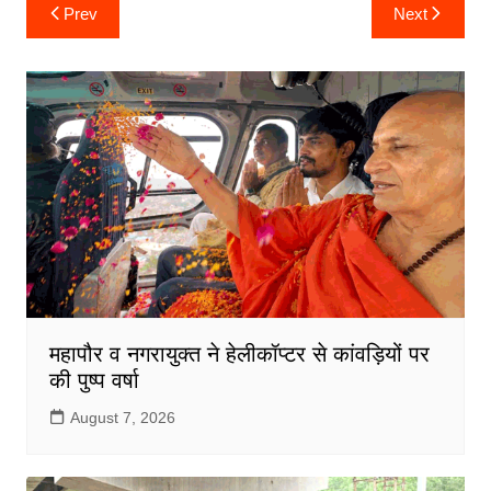
c
itt
ai
at
ar
Post
Prev
Next
navigation
e
er
l
s
e
b
A
o
p
o
p
k
महापौर व नगरायुक्त ने हेलीकॉप्टर से कांवड़ियों पर
की पुष्प वर्षा
August 7, 2026