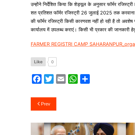
उन्होंने निर्देशित किया कि शेड्यूल के अनुसार फॉर्मर रजिस्ट
शत प्रतिशत फॉर्मर रजिस्ट्री 26 जुलाई 2025 तक करवाना 
की फॉर्मर रजिस्ट्री किसी कारणवश नहीं हो रही है तो अवशेष
कार्यालय में उपलब्ध कराएं। किसी भी प्रकार की जानकारी ह
FARMER REGISTRI CAMP SAHARANPUR_orga
Like
0
F
T
E
W
S
a
w
m
h
h
c
itt
ai
at
ar
Post
Prev
e
er
l
s
e
navigation
b
A
o
p