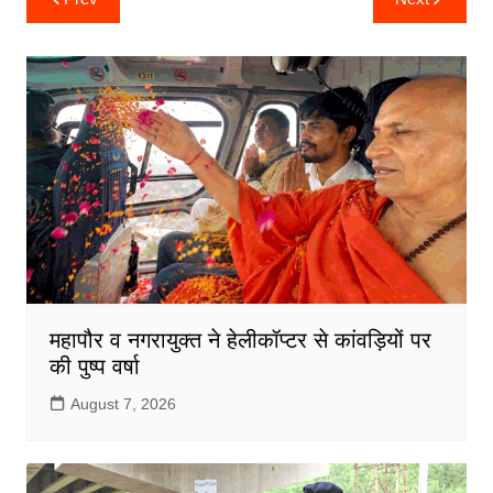
navigation
e
er
l
s
e
b
A
o
p
o
p
k
महापौर व नगरायुक्त ने हेलीकॉप्टर से कांवड़ियों पर
की पुष्प वर्षा
August 7, 2026