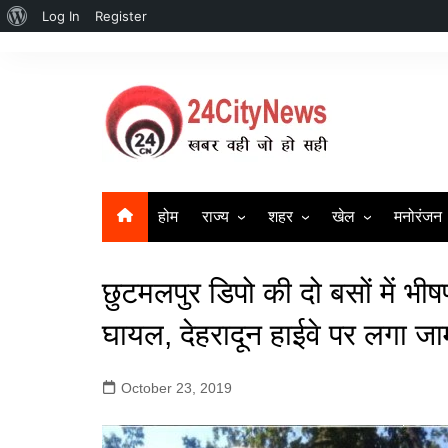
About
Log In
Register
Skip
WordPress
to
content
होम
राज्य
शहर
खेल
मनोरंजन
उत्तर प्रदेश
सहारनपुर | Saharanpur New
क्रिकेट
बॉलीवुड
छुटमलपुर डिपो की दो बसों में भीष
दिल्ली
लखनऊ
बिहार
गाज़ियाबाद
घायल, देहरादून हाईवे पर लगा जा
हरियाणा
मुज़फ्फर नगर
October 23, 2019
Uttrakhand News
मेरठ