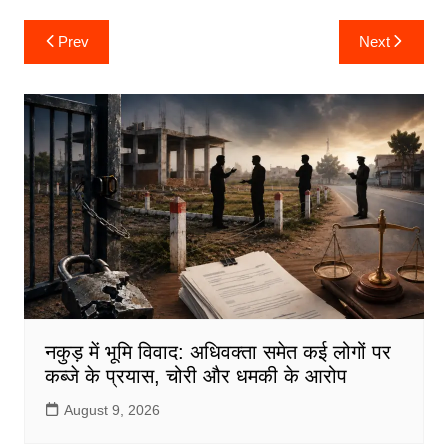
a
w
m
h
h
c
itt
ai
at
ar
Post
Prev
Next
navigation
e
er
l
s
e
b
A
o
p
o
p
k
नकुड़ में भूमि विवाद: अधिवक्ता समेत कई लोगों पर
कब्जे के प्रयास, चोरी और धमकी के आरोप
August 9, 2026