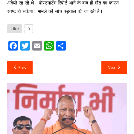
अकेले रह रहे थे। पोस्टमार्टम रिपोर्ट आने के बाद ही मौत का कारण
स्पष्ट हो सकेगा। मामले की जांच पड़ताल की जा रही है।
Like
0
F
T
E
W
S
a
w
m
h
h
c
itt
ai
at
ar
Post
Prev
Next
navigation
e
er
l
s
e
b
A
o
p
o
p
k