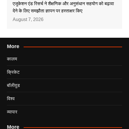
एजुकेशन एंड रिसर्च ने शैक्षणिक और अनुसंधान सहयोग को बढ़ावा
देने के लिए समझौता ज्ञापन पर हस्ताक्षर किए
August 7, 2026
More
कालम
क्रिकेट
बॉलीवुड
विश्व
व्यापार
More