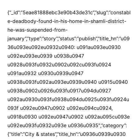
{“_id”:”5eae81888ebc3e90b43de31c”,”slug”:”constabl
e-deadbody-found-in-his-home-in-shamli-district-
he-was-suspended-from-
january”,”type”:”story”,”status”:”publish”,”title_hn”:”u09
36u093eu092eu0932u0940: u091au093eu0930
u092eu093eu0939 u0938u0947
u0928u093fu0932u0902u092cu093fu0924
u091au0932 u0930u0939u0947
u0938u093fu092au093eu0939u0940 u0915u0940
u0938u0902u0926u093fu0917u094du0927
u092au0930u093fu0938u094du0925u093fu0924u
093f u092eu0947u0902 u092eu094cu0924,
u0918u0930 u092eu0947u0902 u092au095cu093e
u092eu093fu0932u093e u0936u0935″,”category”:
{“title”:”City & states”,”title_hn”:”u0936u0939u0930