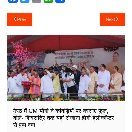
a
w
m
h
h
c
itt
ai
at
ar
Post
Prev
Next
navigation
e
er
l
s
e
b
A
o
p
o
p
k
मेरठ में CM योगी ने कांवड़ियों पर बरसाए फूल,
बोले- शिवरात्रि तक यहां रोजाना होगी हेलीकॉप्टर
से पुष्प वर्षा