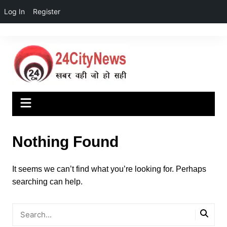
Log In
Register
Skip
to
content
Nothing Found
It seems we can’t find what you’re looking for. Perhaps
searching can help.